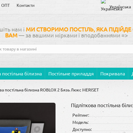
ОПТ
Контакти
Українська
іть нам і
МИ СТВОРИМО ПОСТІЛЬ, ЯКА ПІДІЙДЕ
ВАМ
— за вашими мірками і вподобаннями
=>
 постільна білизна
Постільне приладдя
Покривала
ва постільна білизна ROBLOX 2 Бязь Люкс MERISET
Підліткова постільна бі
Рейтинг:
Модель:
Доступно: