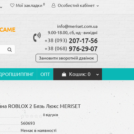
0
Мої закладки
Особистий кабінет
info@meriset.com.ua
 САМЕ
9.00-18.00, сб, нд - вихідні
207-17-56
+38 (093)
976-29-07
+38 (068)
Замовити зворотній дзвінок
Кошик
: 0
ДРОПШИППІНГ
ОПТ
лизна ROBLOX 2 Бязь Люкс MERISET
0 відгуків
560693
Немає в наявності