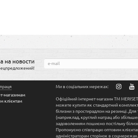
а на новости
спецпредложений!
впраця
Ми в соціальних мережах:
ет-магазинам
Офіційний інтернет-магазин ТМ MERISET.
м клієнтам
можете купити як стандартний комплект 
білизни з простирадлом на резинці. Для 
(наприклад, круглий матрац або збільше
задоволенням пошиємо постільну білизн
Пропонуємо співпрацю оптовим клієнтам,
адміністраторам сторінок в соцмережах.