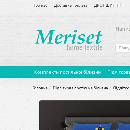
Про нас
Доставка і оплата
ДРОПШИППІНГ
Напиш
Комплекти постільної білизни
Підліткова
Головна
Підліткова постільна білизна
Підлітко