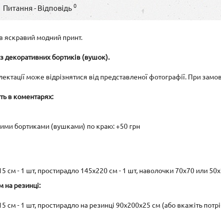
0
Питання - Відповідь
 в яскравий модний принт.
з декоративних бортиків (вушок).
лектації може відрізнятися від представленої фотографії. При замо
ть в коментарях:
ними бортиками (вушками) по краю: +50 грн
 см - 1 шт, простирадло 145х220 см - 1 шт, наволочки 70х70 или 50х
 на резинці:
 см - 1 шт, простирадло на резинці 90х200х25 см (або вкажіть потрі