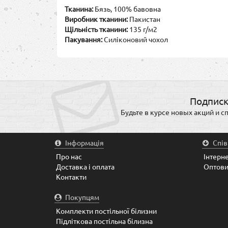
Тканина:
Бязь, 100% бавовна
Виробник тканини:
Пакистан
Щільність тканини:
135 г/м2
Пакування:
Силіконовий чохол
Подписк
Будьте в курсе новых акций и 
Інформація
Спі
Про нас
Інтерн
Доставка і оплата
Оптови
Контакти
Покупцям
Комплекти постільної білизни
Підліткова постільна білизна