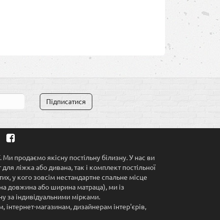
Підписатися
 Ми продаємо якісну постільну білизну. У нас ви
для ліжка або дивана, так і комплект постільної
тих, у кого зовсім нестандартне спальне місце
на довжина або ширина матраца), ми із
у за індивідуальними мірками.
 інтернет-магазинам, дизайнерам інтер'єрів,