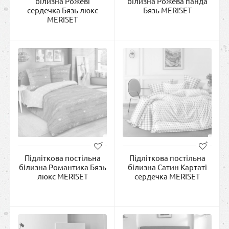
білизна Рожеві
білизна Рожева панда
сердечка Бязь люкс
Бязь MERISET
MERISET
Підліткова постільна
Підліткова постільна
білизна Романтика Бязь
білизна Сатин Картаті
люкс MERISET
сердечка MERISET