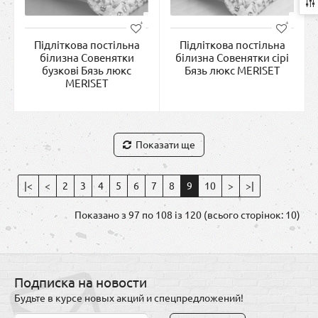
Підліткова постільна
Підліткова постільна
білизна Совенятки
білизна Совенятки сірі
бузкові Бязь люкс
Бязь люкс MERISET
MERISET
Показати ще
|<
<
2
3
4
5
6
7
8
9
10
>
>|
Показано з 97 по 108 із 120 (всього сторінок: 10)
Подписка на новости
Будьте в курсе новых акций и спецпредложений!