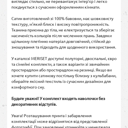
виглядає стильно, не перевантажує інтер’єр і легко
поєднується з сучасним оформленням кімнати.
Сатин виготовлений зі 100% бавовни, має шовковисту
текстуру, м’який блиск і високу повітропроникність.
Тканина приємна до тіла, не електризується та зберігає
насиченість кольорів після численних прань. Завдяки
щільному плетінню матеріал довговічний, стійкий до
зношування та підходить для щоденного використання.
У каталозі MERISET доступні полуторні, двоспальні, євро
та сімейні комплекти, а також варіанти зі звичайним
простирадлом або простирадлом на резинці. Якщо ви
хочете купити сатинову постільну білизну з кульбабами,
обирайте якісний текстиль із сучасним дизайном для
комфортного сну.
Будьте уважні! У комплект входять наволочки без
декоративних відступів.
Увага! Розташування принта і забарвлення
комплектації може відрізнятися від представленої
фотографії. При замовленні уточнюйте у менеджера.