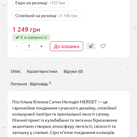
Євро на резинці
+727 грн
Сімейний на резинці
+1 145 грн
1 249 грн
Є в наявності
-
+
До кошика
Опис
Характеристики
Відгуки (0)
0
Питання - Відповідь
Постільна білизна Сатин Мелодія MERISET — це
гармонійне поєднання сучасного дизайну, спокійної
кольорової палітри та преміальної якості сатину.
Ніжний принт із кульбабами та легкими бірюзовими
акцентами створює атмосферу легкості, свіжості та
затишку у спальні. Сіро-м’ятне поєднання кольорів