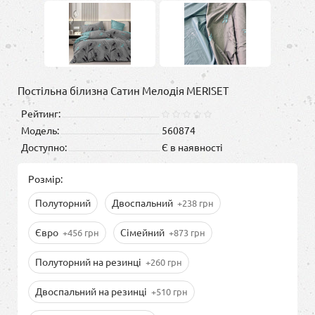
Постільна білизна Сатин Мелодія MERISET
Рейтинг:
Модель:
560874
Доступно:
Є в наявності
Розмір:
Полуторний
Двоспальний
+238 грн
Євро
Сімейний
+456 грн
+873 грн
Полуторний на резинці
+260 грн
Двоспальний на резинці
+510 грн