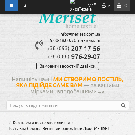
0
: 0
info@meriset.com.ua
9.00-18.00, сб, нд - вихідні
207-17-56
+38 (093)
976-29-07
+38 (068)
Замовити зворотній дзвінок
Напишіть нам і
МИ СТВОРИМО ПОСТІЛЬ,
ЯКА ПІДІЙДЕ САМЕ ВАМ
— за вашими
мірками і вподобаннями
=>
Комплекти постільної білизни
Постільна білизна Весняний ранок Бязь Люкс MERISET